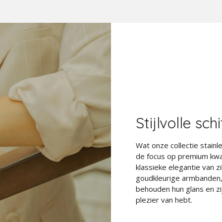
Stijlvolle sch
Wat onze collectie stainl
de focus op premium kwali
klassieke elegantie van z
goudkleurige armbanden, 
behouden hun glans en zij
plezier van hebt.