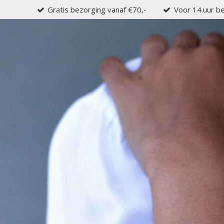
Gratis bezorging vanaf €70,-
Voor 14.uur be
Ga
direct
naar
de
hoofdinhoud