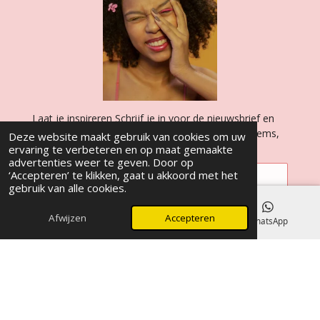
Laat je inspireren Schrijf je in voor de nieuwsbrief en
wees als eerste op de hoogte van de nieuwste items,
Deze website maakt gebruik van cookies om uw
deals en kortingen!
ervaring te verbeteren en op maat gemaakte
advertenties weer te geven. Door op
‘Accepteren’ te klikken, gaat u akkoord met het
gebruik van alle cookies.
Naam *
Afwijzen
Accepteren
E-mailadres
Telefoonnummer
WhatsApp
E-mailadres *