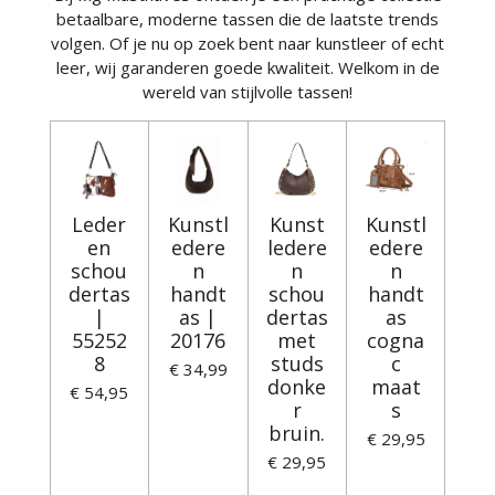
betaalbare, moderne tassen die de laatste trends
volgen. Of je nu op zoek bent naar kunstleer of echt
leer, wij garanderen goede kwaliteit. Welkom in de
wereld van stijlvolle tassen!
Leder
Kunstl
Kunst
Kunstl
en
edere
ledere
edere
schou
n
n
n
dertas
handt
schou
handt
|
as |
dertas
as
55252
20176
met
cogna
8
studs
c
€ 34,99
donke
maat
€ 54,95
r
s
bruin.
€ 29,95
€ 29,95