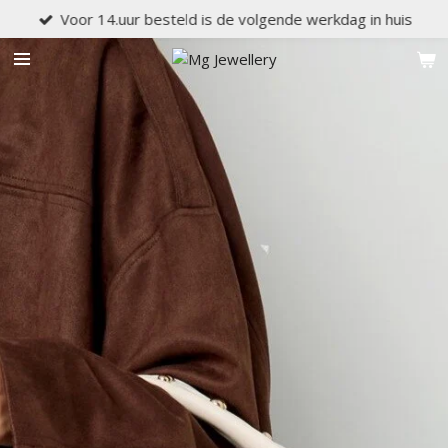
Voor 14.uur besteld is de volgende werkdag in huis
Ga
direct
naar
de
hoofdinhoud