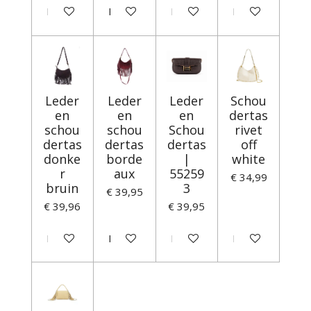
In winkelwagen
In winkelwagen
In winkelwagen
In winkelwagen
Leder
Leder
Leder
Schou
en
en
en
dertas
schou
schou
Schou
rivet
dertas
dertas
dertas
off
donke
borde
|
white
r
aux
55259
€ 34,99
bruin
3
€ 39,95
€ 39,96
€ 39,95
In winkelwagen
In winkelwagen
In winkelwagen
In winkelwagen