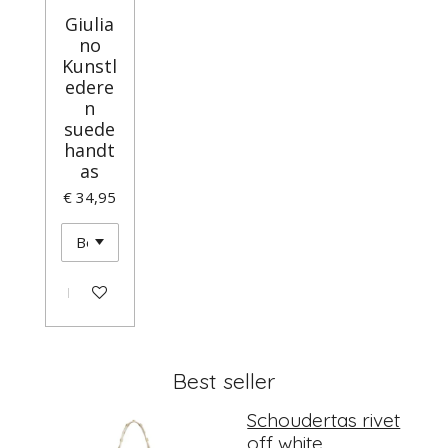
Giulia
no
Kunstl
edere
n
suede
handt
as
€ 34,95
In winkelwagen
Best seller
Schoudertas rivet
off white