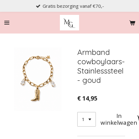
Gratis bezorging vanaf €70,-
Ga
direct
naar
de
hoofdinhoud
Armband
cowboylaars-
Stainlesssteel
- goud
€ 14,95
In
winkelwagen