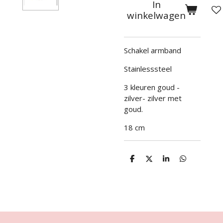
In
winkelwagen
Schakel armband
Stainlesssteel
3 kleuren goud -
zilver- zilver met
goud.
18 cm
D
D
S
D
e
e
h
e
l
e
a
l
e
l
r
e
n
e
n