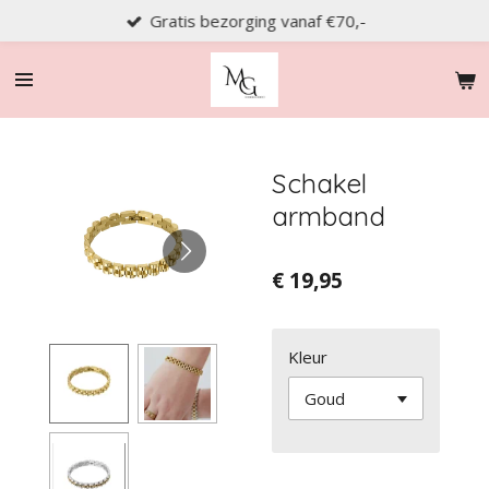
Gratis bezorging vanaf €70,-
Ga
direct
naar
de
hoofdinhoud
Schakel
armband
€ 19,95
Kleur