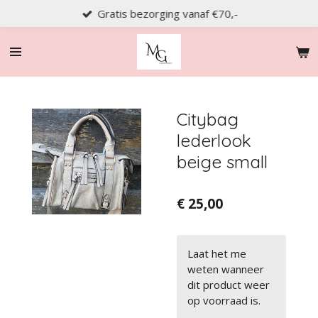
Gratis bezorging vanaf €70,-
Ga
direct
naar
de
hoofdinhoud
Citybag
lederlook
beige small
€ 25,00
Laat het me
weten wanneer
dit product weer
op voorraad is.