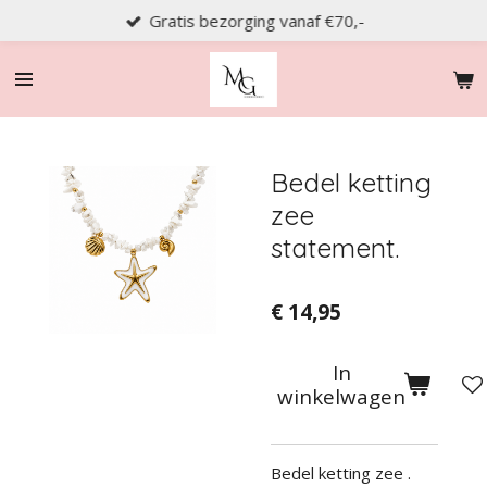
Gratis bezorging vanaf €70,-
Ga
direct
naar
de
hoofdinhoud
Bedel ketting
zee
statement.
€ 14,95
In
winkelwagen
Bedel ketting zee .