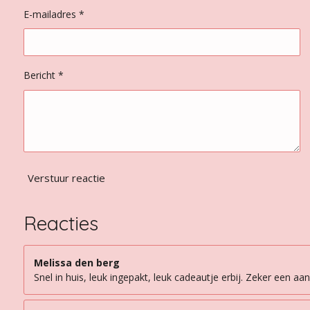
e
n
n
n
n
E-mailadres *
r
r
e
n
Bericht *
Verstuur reactie
Reacties
Melissa den berg
Snel in huis, leuk ingepakt, leuk cadeautje erbij. Zeker een aan