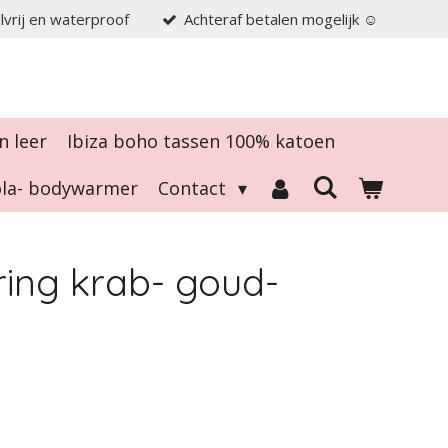
elvrij en waterproof
Achteraf betalen mogelijk ☺️
n leer
Ibiza boho tassen 100% katoen
tola- bodywarmer
Contact
ring krab- goud-
r