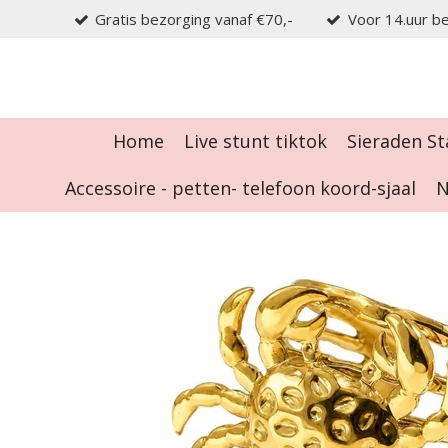
Gratis bezorging vanaf €70,-
Voor 14.uur be
Ga
direct
naar
de
hoofdinhoud
Home
Live stunt tiktok
Sieraden St
Accessoire - petten- telefoon koord-sjaal
N