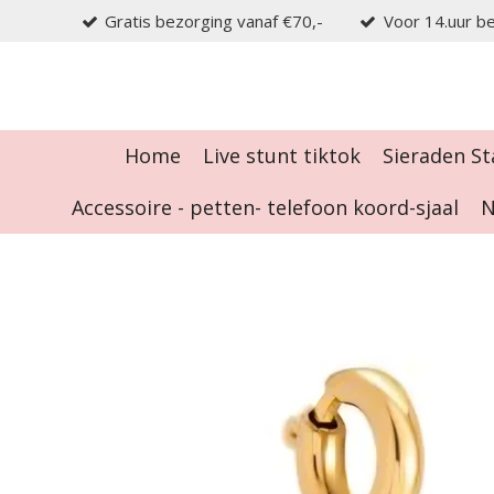
Gratis bezorging vanaf €70,-
Voor 14.uur be
Ga
direct
naar
de
hoofdinhoud
Home
Live stunt tiktok
Sieraden St
Accessoire - petten- telefoon koord-sjaal
N