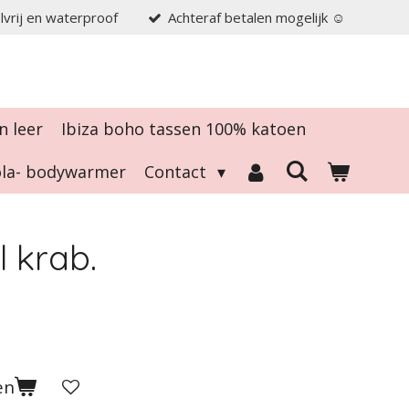
elvrij en waterproof
Achteraf betalen mogelijk ☺️
n leer
Ibiza boho tassen 100% katoen
tola- bodywarmer
Contact
 krab.
en