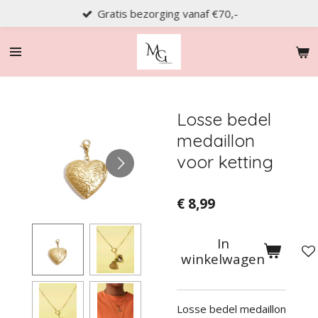
Gratis bezorging vanaf €70,-
Ga
direct
naar
de
hoofdinhoud
Losse bedel
medaillon
voor ketting
€ 8,99
In
winkelwagen
Losse bedel medaillon