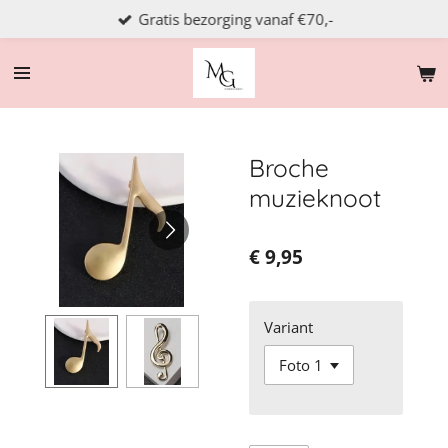
Gratis bezorging vanaf €70,-
Ga
direct
naar
de
hoofdinhoud
Broche
muzieknoot
€ 9,95
Variant