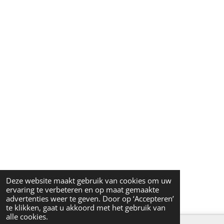
Deze website maakt gebruik van cookies om uw
ervaring te verbeteren en op maat gemaakte
advertenties weer te geven. Door op ‘Accepteren’
te klikken, gaat u akkoord met het gebruik van
alle cookies.