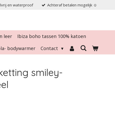
elvrij en waterproof
Achteraf betalen mogelijk ☺️
n leer
Ibiza boho tassen 100% katoen
tola- bodywarmer
Contact
etting smiley-
el