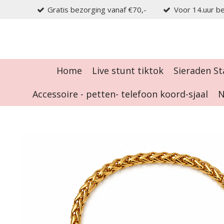
Gratis bezorging vanaf €70,-
Voor 14.uur be
Ga
direct
naar
de
hoofdinhoud
Home
Live stunt tiktok
Sieraden St
Accessoire - petten- telefoon koord-sjaal
N