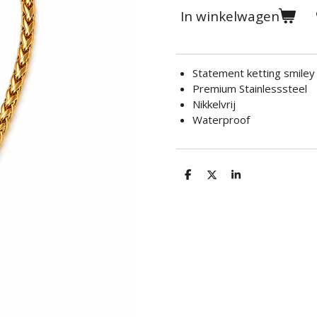
In winkelwagen
Statement ketting smiley
Premium Stainlesssteel
Nikkelvrij
Waterproof
D
D
S
e
e
h
l
e
a
e
l
r
n
e