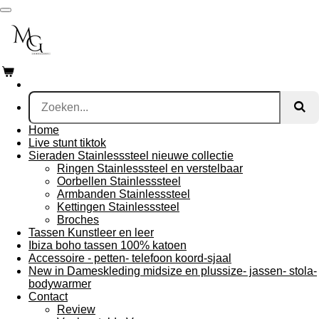
Ga
direct
naar
de
hoofdinhoud
Home
Live stunt tiktok
Sieraden Stainlesssteel nieuwe collectie
Ringen Stainlesssteel en verstelbaar
Oorbellen Stainlesssteel
Armbanden Stainlesssteel
Kettingen Stainlesssteel
Broches
Tassen Kunstleer en leer
Ibiza boho tassen 100% katoen
Accessoire - petten- telefoon koord-sjaal
New in Dameskleding midsize en plussize- jassen- stola-
bodywarmer
Contact
Review