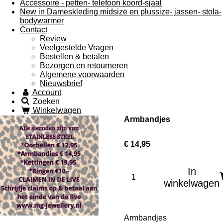
Accessoire - petten- telefoon koord-sjaal
New in Dameskleding midsize en plussize- jassen- stola-
bodywarmer
Contact
Review
Veelgestelde Vragen
Bestellen & betalen
Bezorgen en retourneren
Algemene voorwaarden
Nieuwsbrief
Account
Zoeken
Winkelwagen
Armbandjes
€ 14,95
In
winkelwagen
Armbandjes