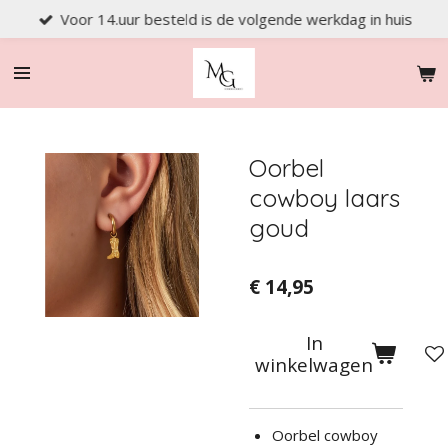
Voor 14.uur besteld is de volgende werkdag in huis
Ga
direct
naar
de
hoofdinhoud
Oorbel
cowboy laars
goud
€ 14,95
In
winkelwagen
Oorbel cowboy