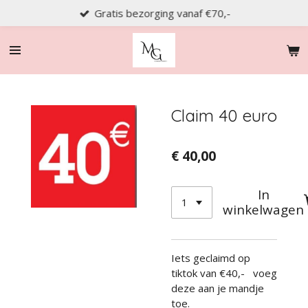
Gratis bezorging vanaf €70,-
Ga
direct
naar
de
hoofdinhoud
Claim 40 euro
€ 40,00
In
winkelwagen
Iets geclaimd op
tiktok van €40,- voeg
deze aan je mandje
toe.